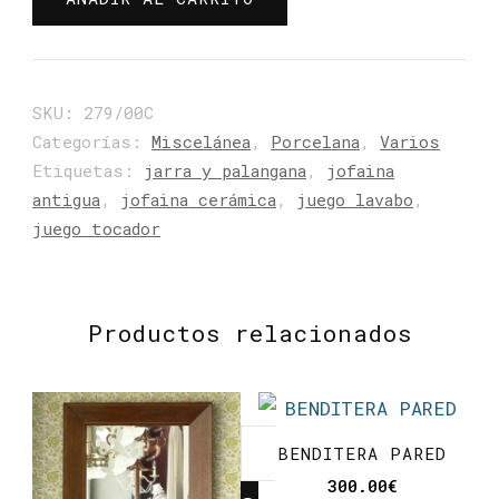
cantidad
SKU:
279/00C
Categorías:
Miscelánea
,
Porcelana
,
Varios
Etiquetas:
jarra y palangana
,
jofaina
antigua
,
jofaina cerámica
,
juego lavabo
,
juego tocador
Productos relacionados
¿Buscas
BENDITERA PARED
algo?
300.00
€