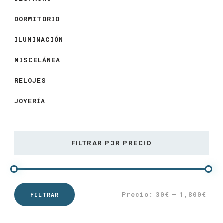
DORMITORIO
ILUMINACIÓN
MISCELÁNEA
RELOJES
JOYERÍA
FILTRAR POR PRECIO
Precio:
30€
—
1,800€
FILTRAR
Precio
Precio