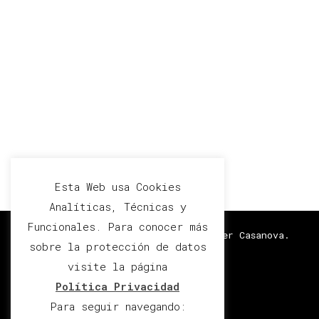
Esta Web usa Cookies
Analíticas, Técnicas y
Funcionales. Para conocer más
Diseño y Desarrollo por María Oliver Casanova.
sobre la protección de datos
Hello Fashion | Desarrollado por
Blossom
visite la página
Themes
.Funciona con
WordPress
.
Política de
Política Privacidad
privacidad
Para seguir navegando: