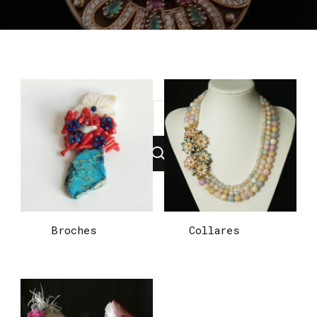
¿Buscas
algo?
Broches
(2)
Collares
(21)