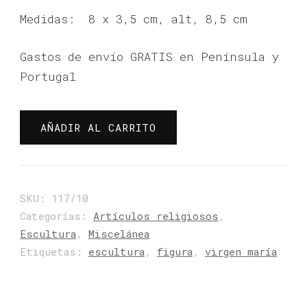
Medidas: 8 x 3,5 cm, alt, 8,5 cm
Gastos de envío GRATIS en Península y
Portugal
FIGURA
AÑADIR AL CARRITO
"
VIRGEN
MARÍA
"
SKU:
117/10
cantidad
Categorías:
Artículos religiosos
,
Escultura
,
Miscelánea
Etiquetas:
escultura
,
figura
,
virgen maría