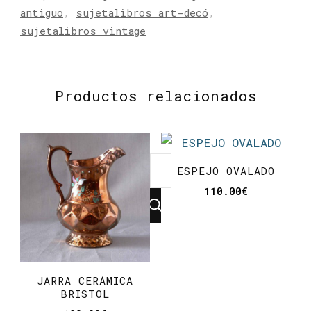
antiguo
,
sujetalibros art-decó
,
sujetalibros vintage
Productos relacionados
¿Buscas
ESPEJO OVALADO
algo?
110.00
€
JARRA CERÁMICA
BRISTOL