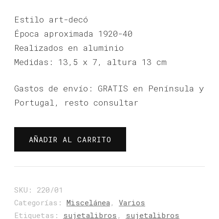
Estilo art-decó
Época aproximada 1920-40
Realizados en aluminio
Medidas: 13,5 x 7, altura 13 cm
Gastos de envío: GRATIS en Península y
Portugal, resto consultar
PAREJA
AÑADIR AL CARRITO
SUJETALIBROS
cantidad
SKU:
220/01
Categorías:
Miscelánea
,
Varios
Etiquetas:
sujetalibros
,
sujetalibros