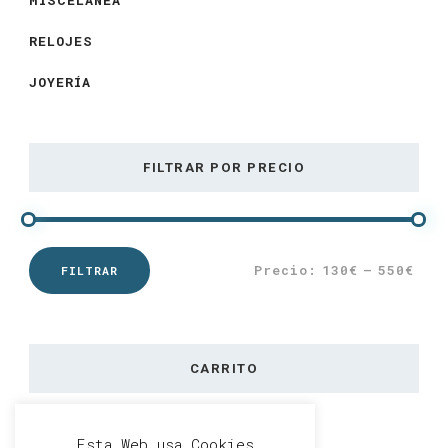
MISCELÁNEA
RELOJES
JOYERÍA
FILTRAR POR PRECIO
Precio:
130€
—
550€
FILTRAR
Precio
Precio
mínimo
máximo
CARRITO
Esta Web usa Cookies