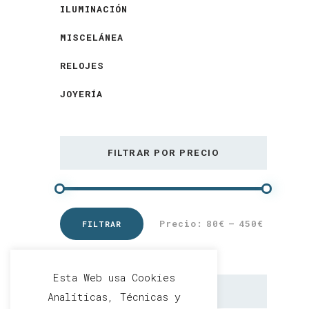
ILUMINACIÓN
MISCELÁNEA
RELOJES
JOYERÍA
FILTRAR POR PRECIO
Precio:
80€
—
450€
FILTRAR
Precio
Precio
mínimo
máximo
Esta Web usa Cookies
CARRITO
Analíticas, Técnicas y