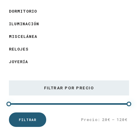
DORMITORIO
ILUMINACIÓN
MISCELÁNEA
RELOJES
JOYERÍA
FILTRAR POR PRECIO
Precio:
20€
—
120€
FILTRAR
Precio
Precio
mínimo
máximo